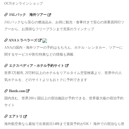
OCNオンラインショップ
JALパック 海外ツアー
JALパックなら安心の燃油込み、お得に観光・食事付きで安心の添乗員同行ツ
アーから、お買得なフリープランまで充実のラインナップ
ANAトラベラーズ
ANAの国内・海外ツアーの予約はもちろん、ホテル・レンタカー、ツアーに
関するサービスや割引特典などの情報も満載
エクスペディア－ホテル予約サイト
世界3万都市, 29万軒以上のホテルをリアルタイム空室検索より、世界中の人
気ホテルを、どのサイトよりもおトクに予約できます
Hotels.com
国内含む、世界200ヶ国以上の宿泊施設が予約できる、世界最大級の宿泊予約
サイト
エアトリ
海外航空券なら最短で出発前日14時まで直前予約がOK！ 海外での宿泊なら世