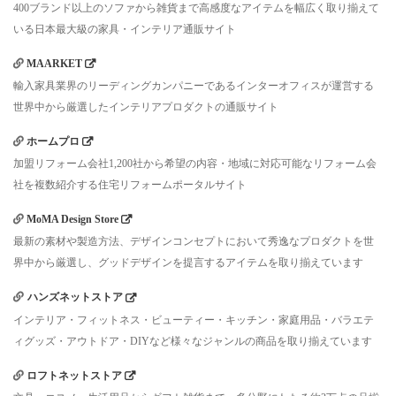
400ブランド以上のソファから雑貨まで高感度なアイテムを幅広く取り揃えて
いる日本最大級の家具・インテリア通販サイト
MAARKET
輸入家具業界のリーディングカンパニーであるインターオフィスが運営する
世界中から厳選したインテリアプロダクトの通販サイト
ホームプロ
加盟リフォーム会社1,200社から希望の内容・地域に対応可能なリフォーム会
社を複数紹介する住宅リフォームポータルサイト
MoMA Design Store
最新の素材や製造方法、デザインコンセプトにおいて秀逸なプロダクトを世
界中から厳選し、グッドデザインを提言するアイテムを取り揃えています
ハンズネットストア
インテリア・フィットネス・ビューティー・キッチン・家庭用品・バラエテ
ィグッズ・アウトドア・DIYなど様々なジャンルの商品を取り揃えています
ロフトネットストア