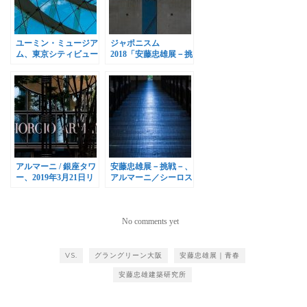
ユーミン・ミュージア
ジャポニスム
ム、東京シティビュー
2018「安藤忠雄展－挑
で開催
戦－」、ポンピドゥ・
センターで開催
アルマーニ / 銀座タワ
安藤忠雄展－挑戦－、
ー、2019年3月21日リ
アルマーニ／シーロス
ニューアルオープン
で開催
No comments yet
VS.
グラングリーン大阪
安藤忠雄展｜青春
安藤忠雄建築研究所