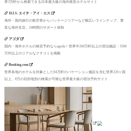
界3万軒から検索できる日本最大級の海外格安ホテルサイト
H.I.S. エイチ・アイ・エス
海外・国内旅行の航空券からパッケージツアーなど幅広いラインナップ、豊
富な海外支店、24時間のサポート体制
アゴダ
国内・海外ホテルの格安予約ならagoda！世界中260万軒以上の宿泊施設・3500
万件以上のリアルなクチコミを掲載
Booking.com
世界各地のホテルを対象とした84万軒のバケーション施設を含む世界220ヶ国
以上、8万の目的地別の検索が可能な世界最大級の宿泊予約サイト