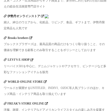
文具・コスメ・生活用品からギフト雑貨まで、多分野にわたる約3万点の品揃
えの総合生活雑貨専門店サイト
伊勢丹オンラインストア
婦人、紳士のウエアから、化粧品、リビング、食品、ギフトまで、伊勢丹限
定商品も人気です
Brooks brothers
ブルックスブラザーズは、最高品質の商品だけをつくり取り扱うこと、その
価値を理解できる顧客とのみ取引することをポリシーとしております
LEVI’S E-SHOP
リーバイス501を中心に、デニムジャケットやアクセサリ、ビンテージなど多
彩なファッションアイテムを販売
WORLD ONLINE STORE
ワールドが展開するUNTITLED、INDIVI、OZOC等人気ブランドのほか、キ
ッズ商品・インテリア商品も取り揃えています
FREAK’S STORE ONLINE
洋服、雑貨、インテリアなどアメリカンライフスタイルの楽しみ方を提案す