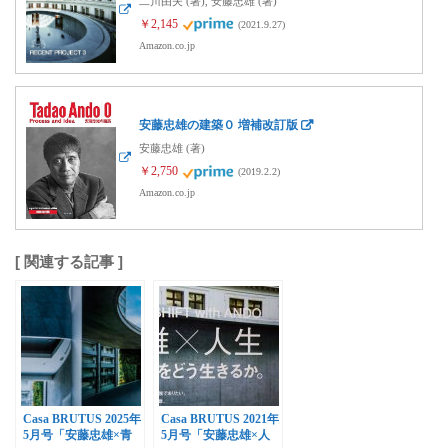
二川由夫 (著), 安藤忠雄 (著)
￥2,145
(2021.9.27)
Amazon.co.jp
安藤忠雄の建築０ 増補改訂版
安藤忠雄 (著)
￥2,750
(2019.2.2)
Amazon.co.jp
[ 関連する記事 ]
Casa BRUTUS 2025年
Casa BRUTUS 2021年
5月号「安藤忠雄×青
5月号「安藤忠雄×人