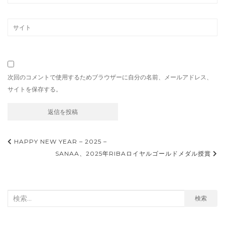
次回のコメントで使用するためブラウザーに自分の名前、メールアドレス、
サイトを保存する。
投
HAPPY NEW YEAR – 2025 –
稿
SANAA、2025年RIBAロイヤルゴールドメダル授賞
ナ
ビ
検
検索
ゲ
索
ー
対