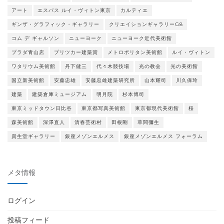
アート
エスパス ルイ・ヴィトン東京
カルティエ
ギンザ・グラフィック・ギャラリー
クリエイションギャラリーG8
コム デ ギャルソン
ニューヨーク
ニューヨーク近代美術館
プラダ青山店
プリツカー建築賞
メトロポリタン美術館
ルイ・ヴィトン
ワタリウム美術館
丹下健三
代々木競技場
光の教会
光の美術館
国立新美術館
安藤忠雄
安藤忠雄建築研究所
山本耀司
川久保玲
建築
建築倉庫ミュージアム
明月院
杉本博司
東京ミッドタウン日比谷
東京都写真美術館
東京都現代美術館
桜
森美術館
深澤直人
清春芸術村
田根剛
草間彌生
資生堂ギャラリー
銀座メゾンエルメス
銀座メゾンエルメス フォーラム
メタ情報
ログイン
投稿フィード