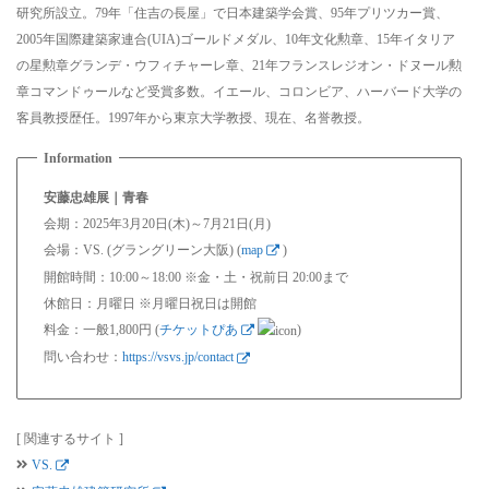
研究所設立。79年「住吉の長屋」で日本建築学会賞、95年プリツカー賞、
2005年国際建築家連合(UIA)ゴールドメダル、10年文化勲章、15年イタリア
の星勲章グランデ・ウフィチャーレ章、21年フランスレジオン・ドヌール勲
章コマンドゥールなど受賞多数。イエール、コロンビア、ハーバード大学の
客員教授歴任。1997年から東京大学教授、現在、名誉教授。
安藤忠雄展｜青春
会期：2025年3月20日(木)～7月21日(月)
会場：VS. (グラングリーン大阪) (
map
)
開館時間：10:00～18:00 ※金・土・祝前日 20:00まで
休館日：月曜日 ※月曜日祝日は開館
料金：一般1,800円 (
チケットぴあ
)
問い合わせ：
https://vsvs.jp/contact
[ 関連するサイト ]
VS.