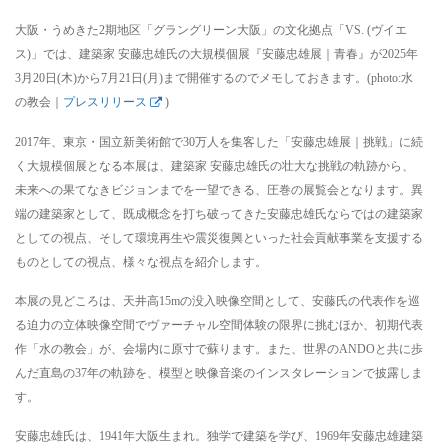
大阪・うめきた2期地区「グラングリーン大阪」の文化拠点「VS. (ヴイエ
ス)」では、建築家 安藤忠雄氏の大規模個展『安藤忠雄展｜青春』が2025年
3月20日(木)から7月21日(月)まで開催するのでメモしておきます。(photo:水
の教会｜
プレスリリース
)
2017年、東京・国立新美術館で30万人を集客した「安藤忠雄展｜挑戦」に続
く大規模個展となる本展は、建築家 安藤忠雄氏の壮大な挑戦の軌跡から、
未来への果てなきビジョンまでを一望できる、圧巻の展覧会となります。異
端の建築家として、既成概念を打ち破ってきた安藤忠雄氏ならではの建築家
としての視点、そして環境再生や震災復興といった社会貢献事業を支援する
ものとしての視点、様々な視点を紹介します。
本展の見どころは、天井高15mの没入映像空間として、安藤氏の代表作を巡
る迫力の立体映像空間でヴァーチャル空間体験の限界に挑むほか、初期代表
作「水の教会」が、会場内に原寸で蘇ります。また、世界のANDOと共に歩
んだ直島の37年の軌跡を、模型と映像音楽のインスタレーションで披露しま
す。
安藤忠雄氏は、1941年大阪生まれ。独学で建築を学び、1969年安藤忠雄建築