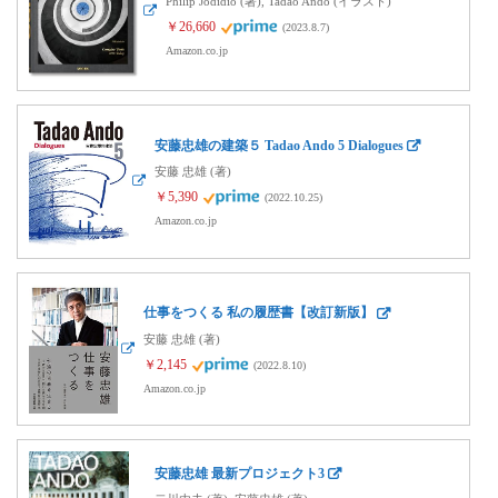
Philip Jodidio (著), Tadao Ando (イラスト)
￥26,660
(2023.8.7)
Amazon.co.jp
安藤忠雄の建築５ Tadao Ando 5 Dialogues
安藤 忠雄 (著)
￥5,390
(2022.10.25)
Amazon.co.jp
仕事をつくる 私の履歴書【改訂新版】
安藤 忠雄 (著)
￥2,145
(2022.8.10)
Amazon.co.jp
安藤忠雄 最新プロジェクト3