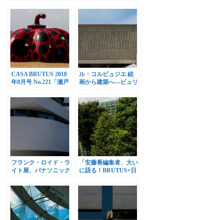
春」発売
生」
CASA BRUTUS 2018
ル・コルビュジエ 絵
年8月号 No.221「瀬戸
画から建築へ―ピュリ
内シティガイド」
スムの時代、国立西洋
美術館で開催
フランク・ロイド・ラ
「安藤番編集者、大い
イト展、パナソニック
に語る！BRUTUS×日
汐留美術館で開催
経アーキテクチュア」
開催