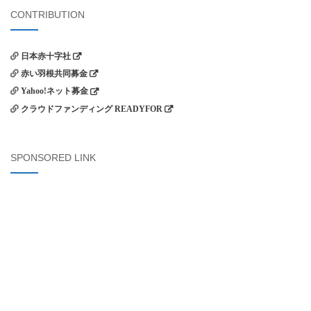
シ
象:
CONTRIBUTION
ョ
ン
日本赤十字社
赤い羽根共同募金
Yahoo!ネット募金
クラウドファンディング READYFOR
SPONSORED LINK