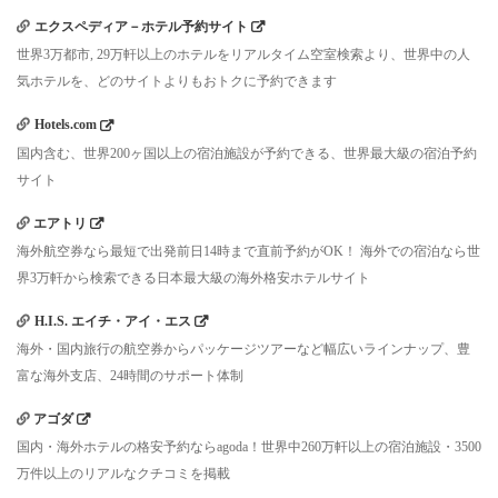
エクスペディア－ホテル予約サイト
世界3万都市, 29万軒以上のホテルをリアルタイム空室検索より、世界中の人
気ホテルを、どのサイトよりもおトクに予約できます
Hotels.com
国内含む、世界200ヶ国以上の宿泊施設が予約できる、世界最大級の宿泊予約
サイト
エアトリ
海外航空券なら最短で出発前日14時まで直前予約がOK！ 海外での宿泊なら世
界3万軒から検索できる日本最大級の海外格安ホテルサイト
H.I.S. エイチ・アイ・エス
海外・国内旅行の航空券からパッケージツアーなど幅広いラインナップ、豊
富な海外支店、24時間のサポート体制
アゴダ
国内・海外ホテルの格安予約ならagoda！世界中260万軒以上の宿泊施設・3500
万件以上のリアルなクチコミを掲載