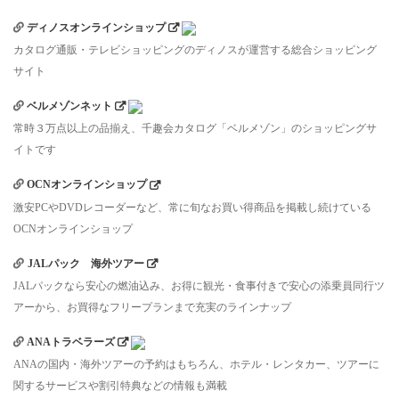
ディノスオンラインショップ
カタログ通販・テレビショッピングのディノスが運営する総合ショッピング
サイト
ベルメゾンネット
常時３万点以上の品揃え、千趣会カタログ「ベルメゾン」のショッピングサ
イトです
OCNオンラインショップ
激安PCやDVDレコーダーなど、常に旬なお買い得商品を掲載し続けている
OCNオンラインショップ
JALパック 海外ツアー
JALパックなら安心の燃油込み、お得に観光・食事付きで安心の添乗員同行ツ
アーから、お買得なフリープランまで充実のラインナップ
ANAトラベラーズ
ANAの国内・海外ツアーの予約はもちろん、ホテル・レンタカー、ツアーに
関するサービスや割引特典などの情報も満載