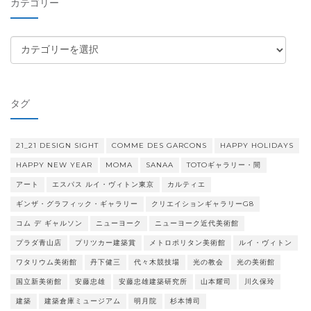
カテゴリー
ブ
カ
テ
ゴ
リ
タグ
ー
21_21 DESIGN SIGHT
COMME DES GARCONS
HAPPY HOLIDAYS
HAPPY NEW YEAR
MOMA
SANAA
TOTOギャラリー・間
アート
エスパス ルイ・ヴィトン東京
カルティエ
ギンザ・グラフィック・ギャラリー
クリエイションギャラリーG8
コム デ ギャルソン
ニューヨーク
ニューヨーク近代美術館
プラダ青山店
プリツカー建築賞
メトロポリタン美術館
ルイ・ヴィトン
ワタリウム美術館
丹下健三
代々木競技場
光の教会
光の美術館
国立新美術館
安藤忠雄
安藤忠雄建築研究所
山本耀司
川久保玲
建築
建築倉庫ミュージアム
明月院
杉本博司