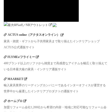
ACTUS online（アクタスオンライン）
家具・雑貨・ギフトから子供用家具まで取り揃えたインテリアショップ
ACTUS公式通販サイト
FLYMEe/フライミー
400ブランド以上のソファから雑貨まで高感度なアイテムを幅広く取り揃えて
いる日本最大級の家具・インテリア通販サイト
MAARKET
輸入家具業界のリーディングカンパニーであるインターオフィスが運営する
世界中から厳選したインテリアプロダクトの通販サイト
ホームプロ
加盟リフォーム会社1,200社から希望の内容・地域に対応可能なリフォーム会