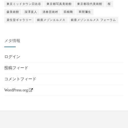
東京ミッドタウン日比谷
東京都写真美術館
東京都現代美術館
桜
森美術館
深澤直人
清春芸術村
田根剛
草間彌生
資生堂ギャラリー
銀座メゾンエルメス
銀座メゾンエルメス フォーラム
メタ情報
ログイン
投稿フィード
コメントフィード
WordPress.org