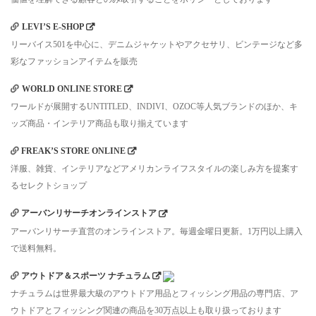
LEVI’S E-SHOP
リーバイス501を中心に、デニムジャケットやアクセサリ、ビンテージなど多
彩なファッションアイテムを販売
WORLD ONLINE STORE
ワールドが展開するUNTITLED、INDIVI、OZOC等人気ブランドのほか、キ
ッズ商品・インテリア商品も取り揃えています
FREAK’S STORE ONLINE
洋服、雑貨、インテリアなどアメリカンライフスタイルの楽しみ方を提案す
るセレクトショップ
アーバンリサーチオンラインストア
アーバンリサーチ直営のオンラインストア。毎週金曜日更新。1万円以上購入
で送料無料。
アウトドア＆スポーツ ナチュラム
ナチュラムは世界最大級のアウトドア用品とフィッシング用品の専門店、ア
ウトドアとフィッシング関連の商品を30万点以上も取り扱っております