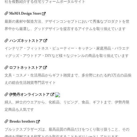
社を複数紹介する住宅リフォームポータルサイト
MoMA Design Store
最新の素材や製造方法、デザインコンセプトにおいて秀逸なプロダクトを世
界中から厳選し、グッドデザインを提言するアイテムを取り揃えています
ハンズネットストア
インテリア・フィットネス・ビューティー・キッチン・家庭用品・バラエテ
ィグッズ・アウトドア・DIYなど様々なジャンルの商品を取り揃えています
ロフトネットストア
文具・コスメ・生活用品からギフト雑貨まで、多分野にわたる約3万点の品揃
えの総合生活雑貨専門店サイト
伊勢丹オンラインストア
婦人、紳士のウエアから、化粧品、リビング、食品、ギフトまで、伊勢丹限
定商品も人気です
Brooks brothers
ブルックスブラザーズは、最高品質の商品だけをつくり取り扱うこと、その
価値を理解できる顧客とのみ取引することをポリシーとしております