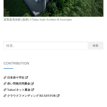
直島新美術館 (仮称) ©Tadao Ando Architect & Associates
検
検索
索
対
象:
CONTRIBUTION
日本赤十字社
赤い羽根共同募金
Yahoo!ネット募金
クラウドファンディング READYFOR