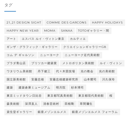
リ
タグ
ー
21_21 DESIGN SIGHT
COMME DES GARCONS
HAPPY HOLIDAYS
HAPPY NEW YEAR
MOMA
SANAA
TOTOギャラリー・間
アート
エスパス ルイ・ヴィトン東京
カルティエ
ギンザ・グラフィック・ギャラリー
クリエイションギャラリーG8
コム デ ギャルソン
ニューヨーク
ニューヨーク近代美術館
プラダ青山店
プリツカー建築賞
メトロポリタン美術館
ルイ・ヴィトン
ワタリウム美術館
丹下健三
代々木競技場
光の教会
光の美術館
国立新美術館
安藤忠雄
安藤忠雄建築研究所
山本耀司
川久保玲
建築
建築倉庫ミュージアム
明月院
杉本博司
東京ミッドタウン日比谷
東京都写真美術館
東京都現代美術館
桜
森美術館
深澤直人
清春芸術村
田根剛
草間彌生
資生堂ギャラリー
銀座メゾンエルメス
銀座メゾンエルメス フォーラム