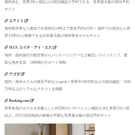
国内含む、世界200ヶ国以上の宿泊施設が予約できる、世界最大級の宿泊予約
サイト
エアトリ
海外航空券なら最短で出発前日14時まで直前予約がOK！ 海外での宿泊なら世
界3万軒から検索できる日本最大級の海外格安ホテルサイト
H.I.S. エイチ・アイ・エス
海外・国内旅行の航空券からパッケージツアーなど幅広いラインナップ、豊
富な海外支店、24時間のサポート体制
アゴダ
国内・海外ホテルの格安予約ならagoda！世界中260万軒以上の宿泊施設・3500
万件以上のリアルなクチコミを掲載
Booking.com
世界各地のホテルを対象とした84万軒のバケーション施設を含む世界220ヶ国
以上、8万の目的地別の検索が可能な世界最大級の宿泊予約サイト