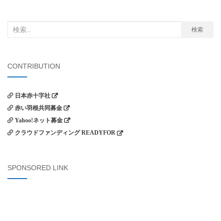
検
検索
索
対
象:
CONTRIBUTION
日本赤十字社
赤い羽根共同募金
Yahoo!ネット募金
クラウドファンディング READYFOR
SPONSORED LINK