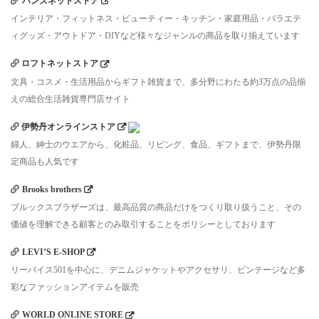
ハンズネットストア
インテリア・フィットネス・ビューティー・キッチン・家庭用品・バラエテ
ィグッズ・アウトドア・DIYなど様々なジャンルの商品を取り揃えています
ロフトネットストア
文具・コスメ・生活用品からギフト雑貨まで、多分野にわたる約3万点の品揃
えの総合生活雑貨専門店サイト
伊勢丹オンラインストア
婦人、紳士のウエアから、化粧品、リビング、食品、ギフトまで、伊勢丹限
定商品も人気です
Brooks brothers
ブルックスブラザーズは、最高品質の商品だけをつくり取り扱うこと、その
価値を理解できる顧客とのみ取引することをポリシーとしております
LEVI’S E-SHOP
リーバイス501を中心に、デニムジャケットやアクセサリ、ビンテージなど多
彩なファッションアイテムを販売
WORLD ONLINE STORE