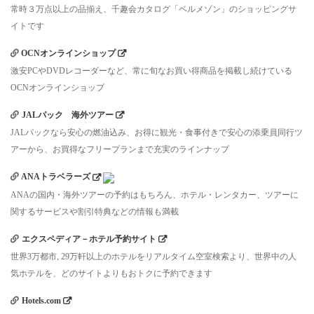
常時３万点以上の品揃え、千趣会カタログ「ベルメゾン」のショッピングサ
イトです
OCNオンラインショップ
激安PCやDVDレコーダーなど、常に旬なお買い得商品を掲載し続けている
OCNオンラインショップ
JALパック 海外ツアー
JALパックなら安心の燃油込み、お得に観光・食事付きで安心の添乗員同行ツ
アーから、お買得なフリープランまで充実のラインナップ
ANAトラベラーズ
ANAの国内・海外ツアーの予約はもちろん、ホテル・レンタカー、ツアーに
関するサービスや割引特典などの情報も満載
エクスペディア－ホテル予約サイト
世界3万都市, 29万軒以上のホテルをリアルタイム空室検索より、世界中の人
気ホテルを、どのサイトよりもおトクに予約できます
Hotels.com