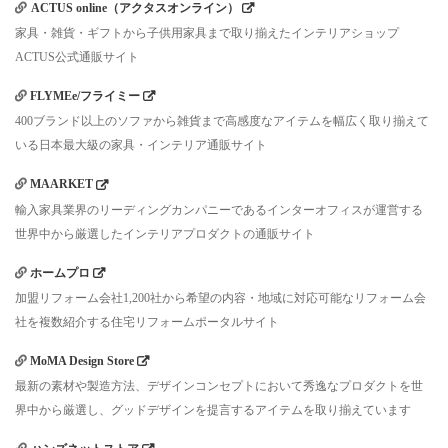
ACTUS online（アクタスオンライン）
家具・雑貨・ギフトから子供用家具まで取り揃えたインテリアショップ
ACTUS公式通販サイト
FLYMEe/フライミー
400ブランド以上のソファから雑貨まで高感度なアイテムを幅広く取り揃えて
いる日本最大級の家具・インテリア通販サイト
MAARKET
輸入家具業界のリーディングカンパニーであるインターオフィスが運営する
世界中から厳選したインテリアプロダクトの通販サイト
ホームプロ
加盟リフォーム会社1,200社から希望の内容・地域に対応可能なリフォーム会
社を複数紹介する住宅リフォームポータルサイト
MoMA Design Store
最新の素材や製造方法、デザインコンセプトにおいて秀逸なプロダクトを世
界中から厳選し、グッドデザインを提言するアイテムを取り揃えています