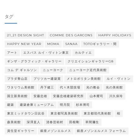
ゴ
リ
タグ
ー
21_21 DESIGN SIGHT
COMME DES GARCONS
HAPPY HOLIDAYS
HAPPY NEW YEAR
MOMA
SANAA
TOTOギャラリー・間
アート
エスパス ルイ・ヴィトン東京
カルティエ
ギンザ・グラフィック・ギャラリー
クリエイションギャラリーG8
コム デ ギャルソン
ニューヨーク
ニューヨーク近代美術館
プラダ青山店
プリツカー建築賞
メトロポリタン美術館
ルイ・ヴィトン
ワタリウム美術館
丹下健三
代々木競技場
光の教会
光の美術館
国立新美術館
安藤忠雄
安藤忠雄建築研究所
山本耀司
川久保玲
建築
建築倉庫ミュージアム
明月院
杉本博司
東京ミッドタウン日比谷
東京都写真美術館
東京都現代美術館
桜
森美術館
深澤直人
清春芸術村
田根剛
草間彌生
資生堂ギャラリー
銀座メゾンエルメス
銀座メゾンエルメス フォーラム