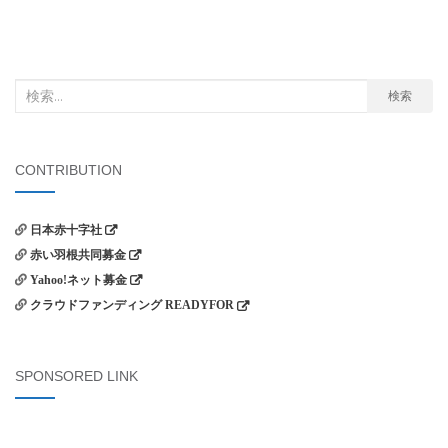
検
検索
索
対
象:
CONTRIBUTION
日本赤十字社
赤い羽根共同募金
Yahoo!ネット募金
クラウドファンディング READYFOR
SPONSORED LINK