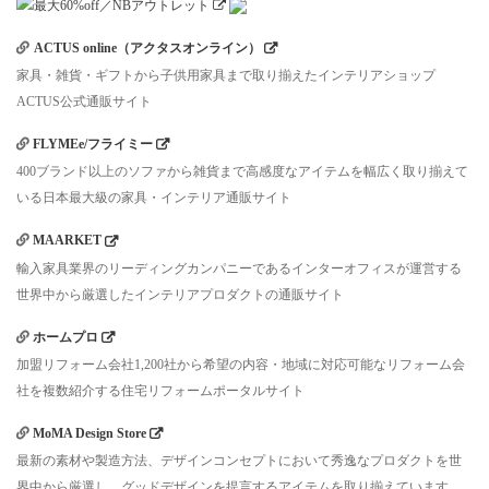
ACTUS online（アクタスオンライン）
家具・雑貨・ギフトから子供用家具まで取り揃えたインテリアショップ
ACTUS公式通販サイト
FLYMEe/フライミー
400ブランド以上のソファから雑貨まで高感度なアイテムを幅広く取り揃えて
いる日本最大級の家具・インテリア通販サイト
MAARKET
輸入家具業界のリーディングカンパニーであるインターオフィスが運営する
世界中から厳選したインテリアプロダクトの通販サイト
ホームプロ
加盟リフォーム会社1,200社から希望の内容・地域に対応可能なリフォーム会
社を複数紹介する住宅リフォームポータルサイト
MoMA Design Store
最新の素材や製造方法、デザインコンセプトにおいて秀逸なプロダクトを世
界中から厳選し、グッドデザインを提言するアイテムを取り揃えています