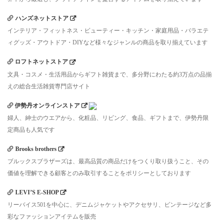
ハンズネットストア
インテリア・フィットネス・ビューティー・キッチン・家庭用品・バラエテ
ィグッズ・アウトドア・DIYなど様々なジャンルの商品を取り揃えています
ロフトネットストア
文具・コスメ・生活用品からギフト雑貨まで、多分野にわたる約3万点の品揃
えの総合生活雑貨専門店サイト
伊勢丹オンラインストア
婦人、紳士のウエアから、化粧品、リビング、食品、ギフトまで、伊勢丹限
定商品も人気です
Brooks brothers
ブルックスブラザーズは、最高品質の商品だけをつくり取り扱うこと、その
価値を理解できる顧客とのみ取引することをポリシーとしております
LEVI’S E-SHOP
リーバイス501を中心に、デニムジャケットやアクセサリ、ビンテージなど多
彩なファッションアイテムを販売