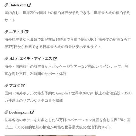
Hotels.com
国内含む、世界200ヶ国以上の宿泊施設が予約できる、世界最大級の宿泊予約
サイト
エアトリ
海外航空券なら最短で出発前日14時まで直前予約がOK！ 海外での宿泊なら世
界3万軒から検索できる日本最大級の海外格安ホテルサイト
H.I.S. エイチ・アイ・エス
海外・国内旅行の航空券からパッケージツアーなど幅広いラインナップ、豊
富な海外支店、24時間のサポート体制
アゴダ
国内・海外ホテルの格安予約ならagoda！世界中260万軒以上の宿泊施設・3500
万件以上のリアルなクチコミを掲載
Booking.com
世界各地のホテルを対象とした84万軒のバケーション施設を含む世界220ヶ国
以上、8万の目的地別の検索が可能な世界最大級の宿泊予約サイト