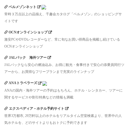
ベルメゾンネット
常時３万点以上の品揃え、千趣会カタログ「ベルメゾン」のショッピングサ
イトです
OCNオンラインショップ
激安PCやDVDレコーダーなど、常に旬なお買い得商品を掲載し続けている
OCNオンラインショップ
JALパック 海外ツアー
JALパックなら安心の燃油込み、お得に観光・食事付きで安心の添乗員同行ツ
アーから、お買得なフリープランまで充実のラインナップ
ANAトラベラーズ
ANAの国内・海外ツアーの予約はもちろん、ホテル・レンタカー、ツアーに
関するサービスや割引特典などの情報も満載
エクスペディア－ホテル予約サイト
世界3万都市, 29万軒以上のホテルをリアルタイム空室検索より、世界中の人
気ホテルを、どのサイトよりもおトクに予約できます