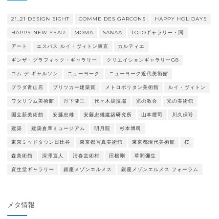
21_21 DESIGN SIGHT
COMME DES GARCONS
HAPPY HOLIDAYS
HAPPY NEW YEAR
MOMA
SANAA
TOTOギャラリー・間
アート
エスパス ルイ・ヴィトン東京
カルティエ
ギンザ・グラフィック・ギャラリー
クリエイションギャラリーG8
コム デ ギャルソン
ニューヨーク
ニューヨーク近代美術館
プラダ青山店
プリツカー建築賞
メトロポリタン美術館
ルイ・ヴィトン
ワタリウム美術館
丹下健三
代々木競技場
光の教会
光の美術館
国立新美術館
安藤忠雄
安藤忠雄建築研究所
山本耀司
川久保玲
建築
建築倉庫ミュージアム
明月院
杉本博司
東京ミッドタウン日比谷
東京都写真美術館
東京都現代美術館
桜
森美術館
深澤直人
清春芸術村
田根剛
草間彌生
資生堂ギャラリー
銀座メゾンエルメス
銀座メゾンエルメス フォーラム
メタ情報