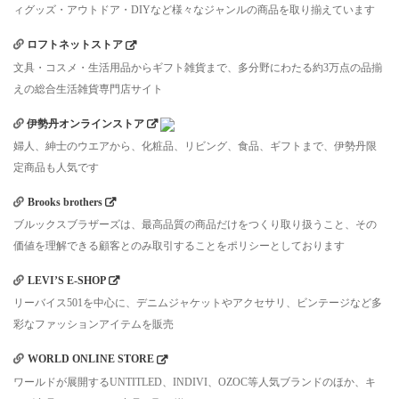
ィグッズ・アウトドア・DIYなど様々なジャンルの商品を取り揃えています
ロフトネットストア
文具・コスメ・生活用品からギフト雑貨まで、多分野にわたる約3万点の品揃
えの総合生活雑貨専門店サイト
伊勢丹オンラインストア
婦人、紳士のウエアから、化粧品、リビング、食品、ギフトまで、伊勢丹限
定商品も人気です
Brooks brothers
ブルックスブラザーズは、最高品質の商品だけをつくり取り扱うこと、その
価値を理解できる顧客とのみ取引することをポリシーとしております
LEVI’S E-SHOP
リーバイス501を中心に、デニムジャケットやアクセサリ、ビンテージなど多
彩なファッションアイテムを販売
WORLD ONLINE STORE
ワールドが展開するUNTITLED、INDIVI、OZOC等人気ブランドのほか、キ