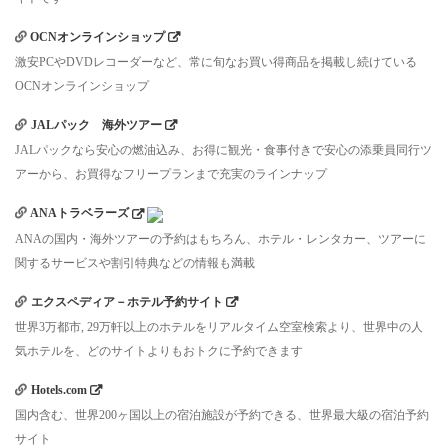
OCNオンラインショップ
激安PCやDVDレコーダーなど、常に旬なお買い得商品を掲載し続けている
OCNオンラインショップ
JALパック 海外ツアー
JALパックなら安心の燃油込み、お得に観光・食事付きで安心の添乗員同行ツ
アーから、お買得なフリープランまで充実のラインナップ
ANAトラベラーズ
ANAの国内・海外ツアーの予約はもちろん、ホテル・レンタカー、ツアーに
関するサービスや割引特典などの情報も満載
エクスペディア－ホテル予約サイト
世界3万都市, 29万軒以上のホテルをリアルタイム空室検索より、世界中の人
気ホテルを、どのサイトよりもおトクに予約できます
Hotels.com
国内含む、世界200ヶ国以上の宿泊施設が予約できる、世界最大級の宿泊予約
サイト