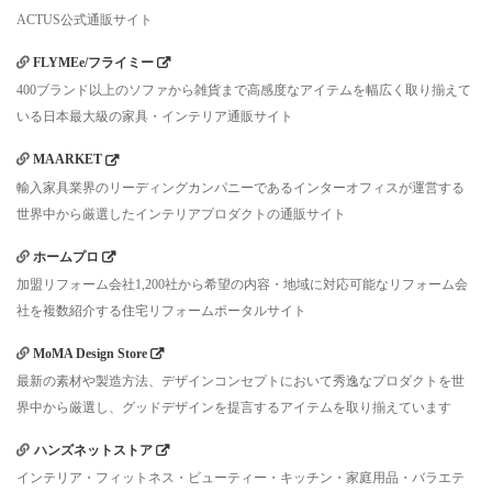
ACTUS公式通販サイト
FLYMEe/フライミー
400ブランド以上のソファから雑貨まで高感度なアイテムを幅広く取り揃えて
いる日本最大級の家具・インテリア通販サイト
MAARKET
輸入家具業界のリーディングカンパニーであるインターオフィスが運営する
世界中から厳選したインテリアプロダクトの通販サイト
ホームプロ
加盟リフォーム会社1,200社から希望の内容・地域に対応可能なリフォーム会
社を複数紹介する住宅リフォームポータルサイト
MoMA Design Store
最新の素材や製造方法、デザインコンセプトにおいて秀逸なプロダクトを世
界中から厳選し、グッドデザインを提言するアイテムを取り揃えています
ハンズネットストア
インテリア・フィットネス・ビューティー・キッチン・家庭用品・バラエテ