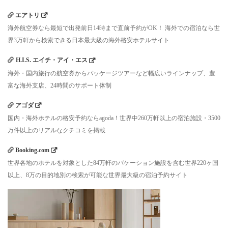
エアトリ
海外航空券なら最短で出発前日14時まで直前予約がOK！ 海外での宿泊なら世
界3万軒から検索できる日本最大級の海外格安ホテルサイト
H.I.S. エイチ・アイ・エス
海外・国内旅行の航空券からパッケージツアーなど幅広いラインナップ、豊
富な海外支店、24時間のサポート体制
アゴダ
国内・海外ホテルの格安予約ならagoda！世界中260万軒以上の宿泊施設・3500
万件以上のリアルなクチコミを掲載
Booking.com
世界各地のホテルを対象とした84万軒のバケーション施設を含む世界220ヶ国
以上、8万の目的地別の検索が可能な世界最大級の宿泊予約サイト