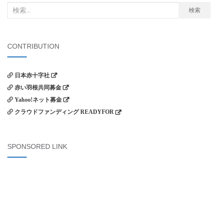
検
検索
索
対
象:
CONTRIBUTION
日本赤十字社
赤い羽根共同募金
Yahoo!ネット募金
クラウドファンディング READYFOR
SPONSORED LINK