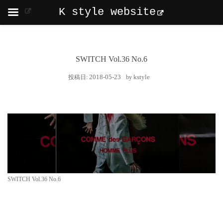
K style website
SWITCH Vol.36 No.6
2018-05-23
kstyle
投稿日:
by
SWITCH Vol.36 No.6