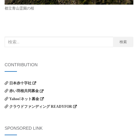
都立青山霊園の桜
検
検索
索
対
象:
CONTRIBUTION
日本赤十字社
赤い羽根共同募金
Yahoo!ネット募金
クラウドファンディング READYFOR
SPONSORED LINK