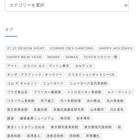
カ
テ
ゴ
リ
タグ
ー
21_21 DESIGN SIGHT
COMME DES GARCONS
HAPPY HOLIDAYS
HAPPY NEW YEAR
MOMA
SANAA
TOTOギャラリー・間
アート
エスパス ルイ・ヴィトン東京
カルティエ
ギンザ・グラフィック・ギャラリー
クリエイションギャラリーG8
コム デ ギャルソン
ニューヨーク
ニューヨーク近代美術館
プラダ青山店
プリツカー建築賞
メトロポリタン美術館
ルイ・ヴィトン
ワタリウム美術館
丹下健三
代々木競技場
光の教会
光の美術館
国立新美術館
安藤忠雄
安藤忠雄建築研究所
山本耀司
川久保玲
建築
建築倉庫ミュージアム
明月院
杉本博司
東京ミッドタウン日比谷
東京都写真美術館
東京都現代美術館
桜
森美術館
深澤直人
清春芸術村
田根剛
草間彌生