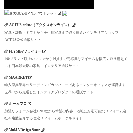
ACTUS online（アクタスオンライン）
家具・雑貨・ギフトから子供用家具まで取り揃えたインテリアショップ
ACTUS公式通販サイト
FLYMEe/フライミー
400ブランド以上のソファから雑貨まで高感度なアイテムを幅広く取り揃えて
いる日本最大級の家具・インテリア通販サイト
MAARKET
輸入家具業界のリーディングカンパニーであるインターオフィスが運営する
世界中から厳選したインテリアプロダクトの通販サイト
ホームプロ
加盟リフォーム会社1,200社から希望の内容・地域に対応可能なリフォーム会
社を複数紹介する住宅リフォームポータルサイト
MoMA Design Store