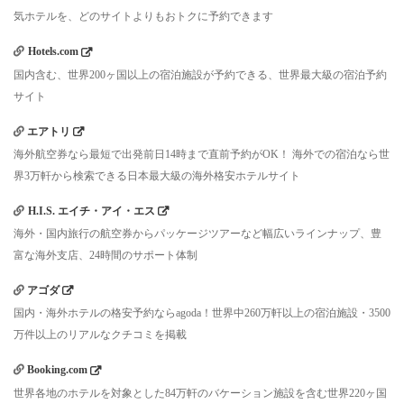
気ホテルを、どのサイトよりもおトクに予約できます
Hotels.com
国内含む、世界200ヶ国以上の宿泊施設が予約できる、世界最大級の宿泊予約
サイト
エアトリ
海外航空券なら最短で出発前日14時まで直前予約がOK！ 海外での宿泊なら世
界3万軒から検索できる日本最大級の海外格安ホテルサイト
H.I.S. エイチ・アイ・エス
海外・国内旅行の航空券からパッケージツアーなど幅広いラインナップ、豊
富な海外支店、24時間のサポート体制
アゴダ
国内・海外ホテルの格安予約ならagoda！世界中260万軒以上の宿泊施設・3500
万件以上のリアルなクチコミを掲載
Booking.com
世界各地のホテルを対象とした84万軒のバケーション施設を含む世界220ヶ国