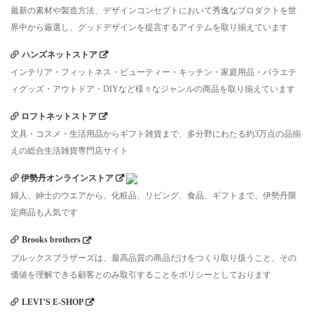
最新の素材や製造方法、デザインコンセプトにおいて秀逸なプロダクトを世
界中から厳選し、グッドデザインを提言するアイテムを取り揃えています
ハンズネットストア
インテリア・フィットネス・ビューティー・キッチン・家庭用品・バラエテ
ィグッズ・アウトドア・DIYなど様々なジャンルの商品を取り揃えています
ロフトネットストア
文具・コスメ・生活用品からギフト雑貨まで、多分野にわたる約3万点の品揃
えの総合生活雑貨専門店サイト
伊勢丹オンラインストア
婦人、紳士のウエアから、化粧品、リビング、食品、ギフトまで、伊勢丹限
定商品も人気です
Brooks brothers
ブルックスブラザーズは、最高品質の商品だけをつくり取り扱うこと、その
価値を理解できる顧客とのみ取引することをポリシーとしております
LEVI’S E-SHOP