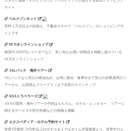
カタログ通販・テレビショッピングのディノスが運営する総合ショッピング
サイト
ベルメゾンネット
常時３万点以上の品揃え、千趣会カタログ「ベルメゾン」のショッピングサ
イトです
OCNオンラインショップ
激安PCやDVDレコーダーなど、常に旬なお買い得商品を掲載し続けている
OCNオンラインショップ
JALパック 海外ツアー
JALパックなら安心の燃油込み、お得に観光・食事付きで安心の添乗員同行ツ
アーから、お買得なフリープランまで充実のラインナップ
ANAトラベラーズ
ANAの国内・海外ツアーの予約はもちろん、ホテル・レンタカー、ツアーに
関するサービスや割引特典などの情報も満載
エクスペディア－ホテル予約サイト
世界3万都市, 29万軒以上のホテルをリアルタイム空室検索より、世界中の人