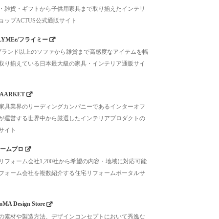
・雑貨・ギフトから子供用家具まで取り揃えたインテリ
ョップACTUS公式通販サイト
LYMEe/フライミー
0ブランド以上のソファから雑貨まで高感度なアイテムを幅
取り揃えている日本最大級の家具・インテリア通販サイ
AARKET
家具業界のリーディングカンパニーであるインターオフ
が運営する世界中から厳選したインテリアプロダクトの
サイト
ームプロ
リフォーム会社1,200社から希望の内容・地域に対応可能
フォーム会社を複数紹介する住宅リフォームポータルサ
MA Design Store
の素材や製造方法、デザインコンセプトにおいて秀逸な