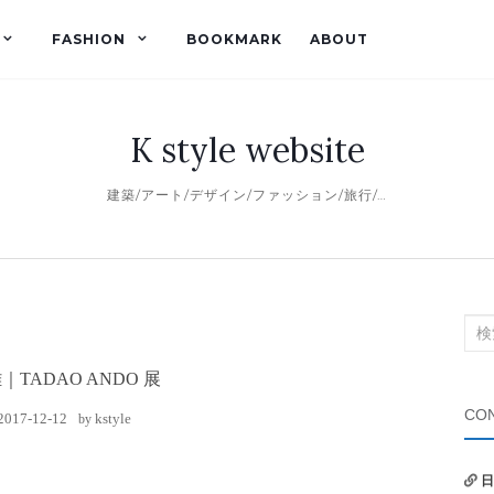
FASHION
BOOKMARK
ABOUT
K style website
建築/アート/デザイン/ファッション/旅行/…
検
索
TADAO ANDO 展
対
象:
CON
2017-12-12
kstyle
by
日