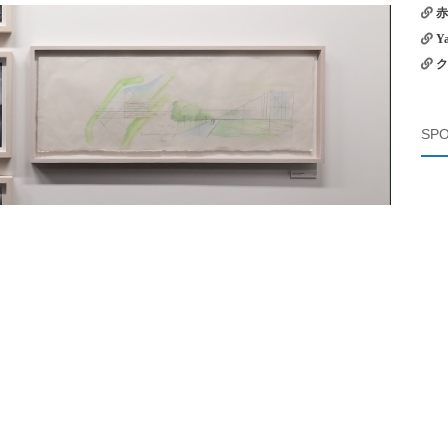
赤
Y
ク
SPO