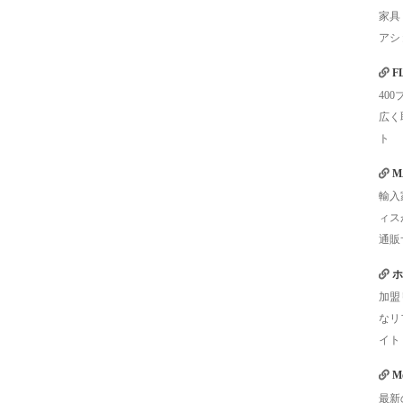
家具
アシ
F
40
広く
ト
M
輸入
ィス
通販
ホ
加盟
なリ
イト
Mo
最新