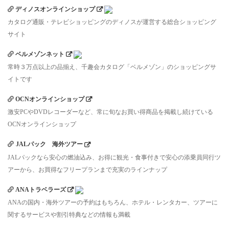
ディノスオンラインショップ
カタログ通販・テレビショッピングのディノスが運営する総合ショッピング
サイト
ベルメゾンネット
常時３万点以上の品揃え、千趣会カタログ「ベルメゾン」のショッピングサ
イトです
OCNオンラインショップ
激安PCやDVDレコーダーなど、常に旬なお買い得商品を掲載し続けている
OCNオンラインショップ
JALパック 海外ツアー
JALパックなら安心の燃油込み、お得に観光・食事付きで安心の添乗員同行ツ
アーから、お買得なフリープランまで充実のラインナップ
ANAトラベラーズ
ANAの国内・海外ツアーの予約はもちろん、ホテル・レンタカー、ツアーに
関するサービスや割引特典などの情報も満載