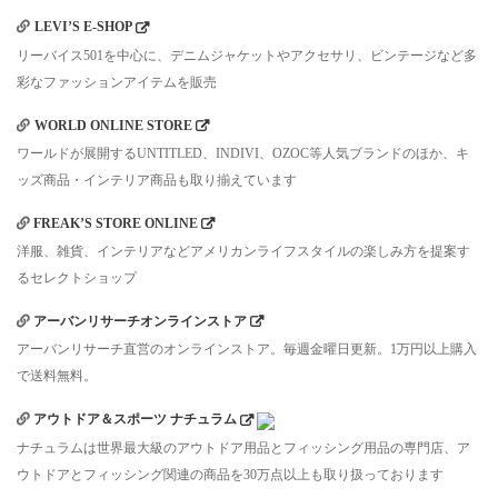
LEVI’S E-SHOP
リーバイス501を中心に、デニムジャケットやアクセサリ、ビンテージなど多
彩なファッションアイテムを販売
WORLD ONLINE STORE
ワールドが展開するUNTITLED、INDIVI、OZOC等人気ブランドのほか、キ
ッズ商品・インテリア商品も取り揃えています
FREAK’S STORE ONLINE
洋服、雑貨、インテリアなどアメリカンライフスタイルの楽しみ方を提案す
るセレクトショップ
アーバンリサーチオンラインストア
アーバンリサーチ直営のオンラインストア。毎週金曜日更新。1万円以上購入
で送料無料。
アウトドア＆スポーツ ナチュラム
ナチュラムは世界最大級のアウトドア用品とフィッシング用品の専門店、ア
ウトドアとフィッシング関連の商品を30万点以上も取り扱っております