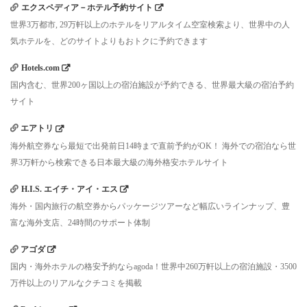
エクスペディア－ホテル予約サイト
世界3万都市, 29万軒以上のホテルをリアルタイム空室検索より、世界中の人
気ホテルを、どのサイトよりもおトクに予約できます
Hotels.com
国内含む、世界200ヶ国以上の宿泊施設が予約できる、世界最大級の宿泊予約
サイト
エアトリ
海外航空券なら最短で出発前日14時まで直前予約がOK！ 海外での宿泊なら世
界3万軒から検索できる日本最大級の海外格安ホテルサイト
H.I.S. エイチ・アイ・エス
海外・国内旅行の航空券からパッケージツアーなど幅広いラインナップ、豊
富な海外支店、24時間のサポート体制
アゴダ
国内・海外ホテルの格安予約ならagoda！世界中260万軒以上の宿泊施設・3500
万件以上のリアルなクチコミを掲載