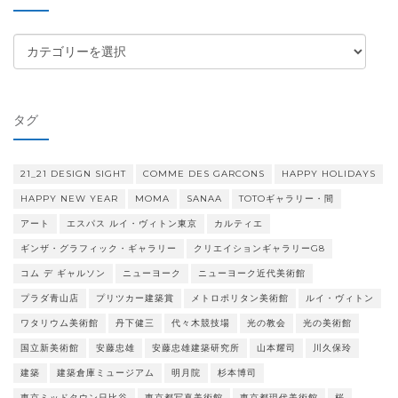
ブ
カ
テ
ゴ
リ
タグ
ー
21_21 DESIGN SIGHT
COMME DES GARCONS
HAPPY HOLIDAYS
HAPPY NEW YEAR
MOMA
SANAA
TOTOギャラリー・間
アート
エスパス ルイ・ヴィトン東京
カルティエ
ギンザ・グラフィック・ギャラリー
クリエイションギャラリーG8
コム デ ギャルソン
ニューヨーク
ニューヨーク近代美術館
プラダ青山店
プリツカー建築賞
メトロポリタン美術館
ルイ・ヴィトン
ワタリウム美術館
丹下健三
代々木競技場
光の教会
光の美術館
国立新美術館
安藤忠雄
安藤忠雄建築研究所
山本耀司
川久保玲
建築
建築倉庫ミュージアム
明月院
杉本博司
東京ミッドタウン日比谷
東京都写真美術館
東京都現代美術館
桜