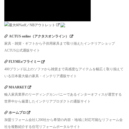
ACTUS online（アクタスオンライン）
家具・雑貨・ギフトから子供用家具まで取り揃えたインテリアショップ
ACTUS公式通販サイト
FLYMEe/フライミー
400ブランド以上のソファから雑貨まで高感度なアイテムを幅広く取り揃えて
いる日本最大級の家具・インテリア通販サイト
MAARKET
輸入家具業界のリーディングカンパニーであるインターオフィスが運営する
世界中から厳選したインテリアプロダクトの通販サイト
ホームプロ
加盟リフォーム会社1,200社から希望の内容・地域に対応可能なリフォーム会
社を複数紹介する住宅リフォームポータルサイト