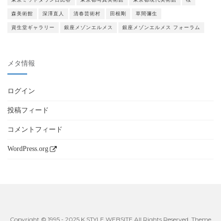
森美術館
深澤直人
清春芸術村
田根剛
草間彌生
資生堂ギャラリー
銀座メゾンエルメス
銀座メゾンエルメス フォーラム
メタ情報
ログイン
投稿フィード
コメントフィード
WordPress.org
Copyright © 1995 - 2025 K STYLE WEBSITE All Rights Reserved. Theme