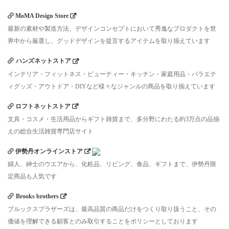
MoMA Design Store
最新の素材や製造方法、デザインコンセプトにおいて秀逸なプロダクトを世
界中から厳選し、グッドデザインを提言するアイテムを取り揃えています
ハンズネットストア
インテリア・フィットネス・ビューティー・キッチン・家庭用品・バラエテ
ィグッズ・アウトドア・DIYなど様々なジャンルの商品を取り揃えています
ロフトネットストア
文具・コスメ・生活用品からギフト雑貨まで、多分野にわたる約3万点の品揃
えの総合生活雑貨専門店サイト
伊勢丹オンラインストア
婦人、紳士のウエアから、化粧品、リビング、食品、ギフトまで、伊勢丹限
定商品も人気です
Brooks brothers
ブルックスブラザーズは、最高品質の商品だけをつくり取り扱うこと、その
価値を理解できる顧客とのみ取引することをポリシーとしております