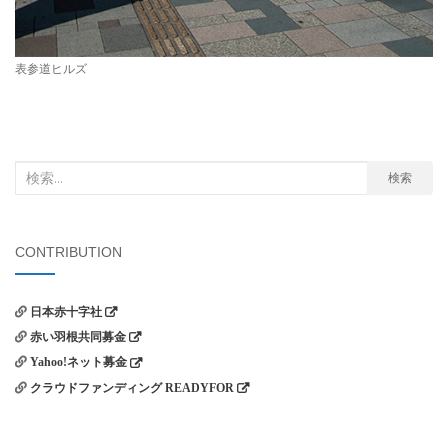
表参道ヒルズ
検
検索
索
対
象:
CONTRIBUTION
日本赤十字社
赤い羽根共同募金
Yahoo!ネット募金
クラウドファンディング READYFOR