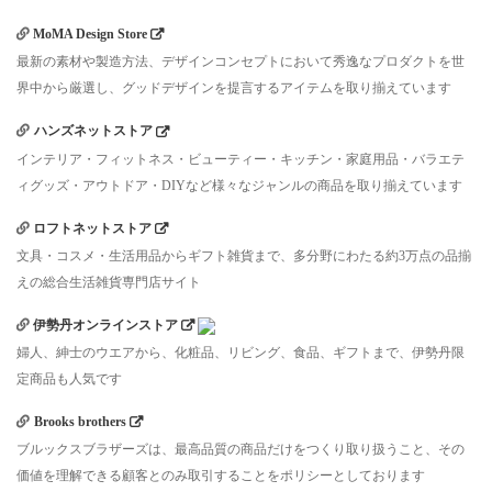
MoMA Design Store
最新の素材や製造方法、デザインコンセプトにおいて秀逸なプロダクトを世
界中から厳選し、グッドデザインを提言するアイテムを取り揃えています
ハンズネットストア
インテリア・フィットネス・ビューティー・キッチン・家庭用品・バラエテ
ィグッズ・アウトドア・DIYなど様々なジャンルの商品を取り揃えています
ロフトネットストア
文具・コスメ・生活用品からギフト雑貨まで、多分野にわたる約3万点の品揃
えの総合生活雑貨専門店サイト
伊勢丹オンラインストア
婦人、紳士のウエアから、化粧品、リビング、食品、ギフトまで、伊勢丹限
定商品も人気です
Brooks brothers
ブルックスブラザーズは、最高品質の商品だけをつくり取り扱うこと、その
価値を理解できる顧客とのみ取引することをポリシーとしております