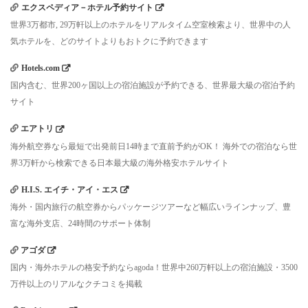
エクスペディア－ホテル予約サイト
世界3万都市, 29万軒以上のホテルをリアルタイム空室検索より、世界中の人
気ホテルを、どのサイトよりもおトクに予約できます
Hotels.com
国内含む、世界200ヶ国以上の宿泊施設が予約できる、世界最大級の宿泊予約
サイト
エアトリ
海外航空券なら最短で出発前日14時まで直前予約がOK！ 海外での宿泊なら世
界3万軒から検索できる日本最大級の海外格安ホテルサイト
H.I.S. エイチ・アイ・エス
海外・国内旅行の航空券からパッケージツアーなど幅広いラインナップ、豊
富な海外支店、24時間のサポート体制
アゴダ
国内・海外ホテルの格安予約ならagoda！世界中260万軒以上の宿泊施設・3500
万件以上のリアルなクチコミを掲載