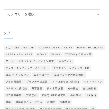
ブ
カ
テ
ゴ
リ
タグ
ー
21_21 DESIGN SIGHT
COMME DES GARCONS
HAPPY HOLIDAYS
HAPPY NEW YEAR
MOMA
SANAA
TOTOギャラリー・間
アート
エスパス ルイ・ヴィトン東京
カルティエ
ギンザ・グラフィック・ギャラリー
クリエイションギャラリーG8
コム デ ギャルソン
ニューヨーク
ニューヨーク近代美術館
プラダ青山店
プリツカー建築賞
メトロポリタン美術館
ルイ・ヴィトン
ワタリウム美術館
丹下健三
代々木競技場
光の教会
光の美術館
国立新美術館
安藤忠雄
安藤忠雄建築研究所
山本耀司
川久保玲
建築
建築倉庫ミュージアム
明月院
杉本博司
東京ミッドタウン日比谷
東京都写真美術館
東京都現代美術館
桜