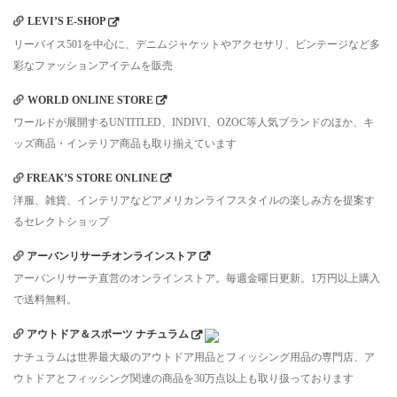
LEVI’S E-SHOP
リーバイス501を中心に、デニムジャケットやアクセサリ、ビンテージなど多
彩なファッションアイテムを販売
WORLD ONLINE STORE
ワールドが展開するUNTITLED、INDIVI、OZOC等人気ブランドのほか、キ
ッズ商品・インテリア商品も取り揃えています
FREAK’S STORE ONLINE
洋服、雑貨、インテリアなどアメリカンライフスタイルの楽しみ方を提案す
るセレクトショップ
アーバンリサーチオンラインストア
アーバンリサーチ直営のオンラインストア。毎週金曜日更新。1万円以上購入
で送料無料。
アウトドア＆スポーツ ナチュラム
ナチュラムは世界最大級のアウトドア用品とフィッシング用品の専門店、ア
ウトドアとフィッシング関連の商品を30万点以上も取り扱っております