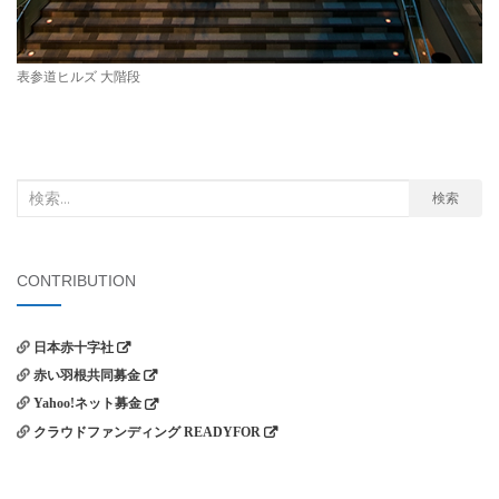
表参道ヒルズ 大階段
検
検索
索
対
象:
CONTRIBUTION
日本赤十字社
赤い羽根共同募金
Yahoo!ネット募金
クラウドファンディング READYFOR