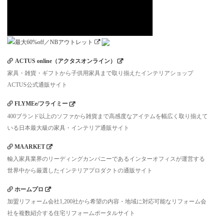
ACTUS online（アクタスオンライン）
家具・雑貨・ギフトから子供用家具まで取り揃えたインテリアショップ
ACTUS公式通販サイト
FLYMEe/フライミー
400ブランド以上のソファから雑貨まで高感度なアイテムを幅広く取り揃えて
いる日本最大級の家具・インテリア通販サイト
MAARKET
輸入家具業界のリーディングカンパニーであるインターオフィスが運営する
世界中から厳選したインテリアプロダクトの通販サイト
ホームプロ
加盟リフォーム会社1,200社から希望の内容・地域に対応可能なリフォーム会
社を複数紹介する住宅リフォームポータルサイト