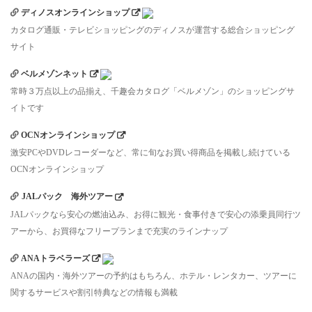
ディノスオンラインショップ
カタログ通販・テレビショッピングのディノスが運営する総合ショッピング
サイト
ベルメゾンネット
常時３万点以上の品揃え、千趣会カタログ「ベルメゾン」のショッピングサ
イトです
OCNオンラインショップ
激安PCやDVDレコーダーなど、常に旬なお買い得商品を掲載し続けている
OCNオンラインショップ
JALパック 海外ツアー
JALパックなら安心の燃油込み、お得に観光・食事付きで安心の添乗員同行ツ
アーから、お買得なフリープランまで充実のラインナップ
ANAトラベラーズ
ANAの国内・海外ツアーの予約はもちろん、ホテル・レンタカー、ツアーに
関するサービスや割引特典などの情報も満載