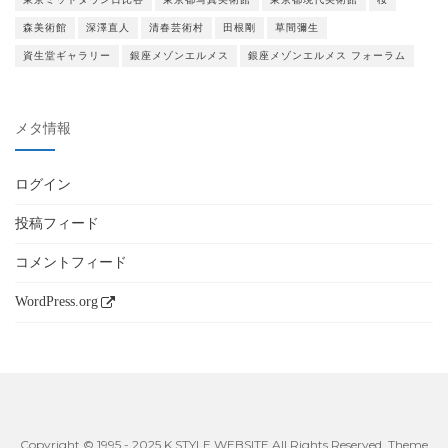
森美術館
深澤直人
清春芸術村
田根剛
草間彌生
資生堂ギャラリー
銀座メゾンエルメス
銀座メゾンエルメス フォーラム
メタ情報
ログイン
投稿フィード
コメントフィード
WordPress.org
Copyright © 1995 - 2025 K STYLE WEBSITE All Rights Reserved. Theme