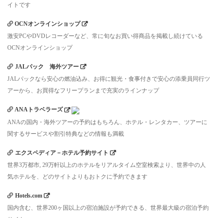
イトです
OCNオンラインショップ
激安PCやDVDレコーダーなど、常に旬なお買い得商品を掲載し続けている
OCNオンラインショップ
JALパック 海外ツアー
JALパックなら安心の燃油込み、お得に観光・食事付きで安心の添乗員同行ツ
アーから、お買得なフリープランまで充実のラインナップ
ANAトラベラーズ
ANAの国内・海外ツアーの予約はもちろん、ホテル・レンタカー、ツアーに
関するサービスや割引特典などの情報も満載
エクスペディア－ホテル予約サイト
世界3万都市, 29万軒以上のホテルをリアルタイム空室検索より、世界中の人
気ホテルを、どのサイトよりもおトクに予約できます
Hotels.com
国内含む、世界200ヶ国以上の宿泊施設が予約できる、世界最大級の宿泊予約