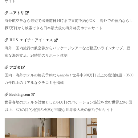
サイト
エアトリ
海外航空券なら最短で出発前日14時まで直前予約がOK！ 海外での宿泊なら世
界3万軒から検索できる日本最大級の海外格安ホテルサイト
H.I.S. エイチ・アイ・エス
海外・国内旅行の航空券からパッケージツアーなど幅広いラインナップ、豊
富な海外支店、24時間のサポート体制
アゴダ
国内・海外ホテルの格安予約ならagoda！世界中260万軒以上の宿泊施設・3500
万件以上のリアルなクチコミを掲載
Booking.com
世界各地のホテルを対象とした84万軒のバケーション施設を含む世界220ヶ国
以上、8万の目的地別の検索が可能な世界最大級の宿泊予約サイト