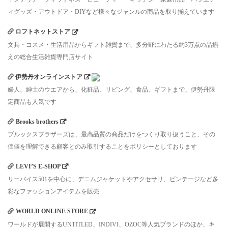
ィグッズ・アウトドア・DIYなど様々なジャンルの商品を取り揃えています
ロフトネットストア
文具・コスメ・生活用品からギフト雑貨まで、多分野にわたる約3万点の品揃
えの総合生活雑貨専門店サイト
伊勢丹オンラインストア
婦人、紳士のウエアから、化粧品、リビング、食品、ギフトまで、伊勢丹限
定商品も人気です
Brooks brothers
ブルックスブラザーズは、最高品質の商品だけをつくり取り扱うこと、その
価値を理解できる顧客とのみ取引することをポリシーとしております
LEVI’S E-SHOP
リーバイス501を中心に、デニムジャケットやアクセサリ、ビンテージなど多
彩なファッションアイテムを販売
WORLD ONLINE STORE
ワールドが展開するUNTITLED、INDIVI、OZOC等人気ブランドのほか、キ