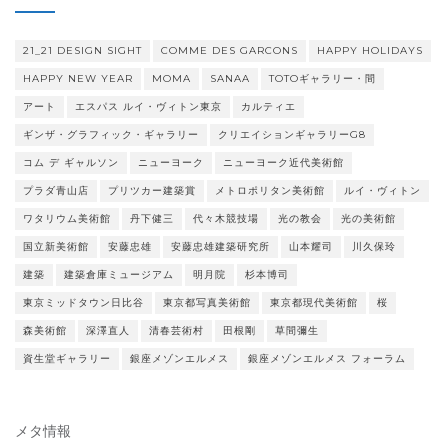
ー
21_21 DESIGN SIGHT
COMME DES GARCONS
HAPPY HOLIDAYS
HAPPY NEW YEAR
MOMA
SANAA
TOTOギャラリー・間
アート
エスパス ルイ・ヴィトン東京
カルティエ
ギンザ・グラフィック・ギャラリー
クリエイションギャラリーG8
コム デ ギャルソン
ニューヨーク
ニューヨーク近代美術館
プラダ青山店
プリツカー建築賞
メトロポリタン美術館
ルイ・ヴィトン
ワタリウム美術館
丹下健三
代々木競技場
光の教会
光の美術館
国立新美術館
安藤忠雄
安藤忠雄建築研究所
山本耀司
川久保玲
建築
建築倉庫ミュージアム
明月院
杉本博司
東京ミッドタウン日比谷
東京都写真美術館
東京都現代美術館
桜
森美術館
深澤直人
清春芸術村
田根剛
草間彌生
資生堂ギャラリー
銀座メゾンエルメス
銀座メゾンエルメス フォーラム
メタ情報