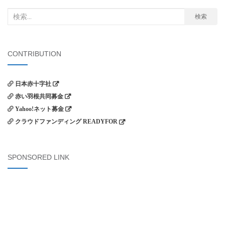
検
検索
索
対
象:
CONTRIBUTION
日本赤十字社
赤い羽根共同募金
Yahoo!ネット募金
クラウドファンディング READYFOR
SPONSORED LINK