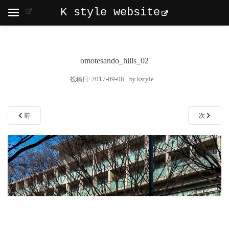
K style website
omotesando_hills_02
2017-09-08
kstyle
投稿日:
by
前
次